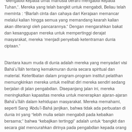
“Mengabdi kepada umat manusia berarti mengabdi kepada
Tuhan,”. Mereka yang telah bangkit untuk mengabdi, Beliau telah
meminta : “Biarlah cinta dan cahaya dari Kerajaan memancar
melalui kalian hingga semua yang memandang kearah kalian
akan diterangi oleh pancarannya.” Dengan mengarahkan bakat
dan kesanggupan mereka untuk mempertinggi derajat
masyarakat, mereka ‘menjadi penyebab ketentraman dunia
ciptaan.”
Diantara kaum muda di dunia adalah mereka yang menyadari visi
Bahá’u’lláh tentang kemakmuran dunia secara spiritual dan
material. Keterlibatan dalam program-program institut pelatihan
memungkinkan mereka untuk melihat diri mereka sendiri sedang
berjalan di jalan pengabdian. Disepanjang jalan ini, mereka
meningkatkan kapasitas mereka untuk menerapkan ajaran-ajaran
Bahá’u’lláh dalam kehidupan masyarakat. Mereka memahami,
seperti Sang ‘Abdu’l-Bahá janjikan, bahwa tidak ada perbuatan di
dunia ini yang “lebih mulia selain mengabdi pada kebaikan
bersama;” bahwa “kebajikan tertinggi” adalah untuk “bangkit dan
secara giat mencurahkan dirinya pada pengabdian kepada orang